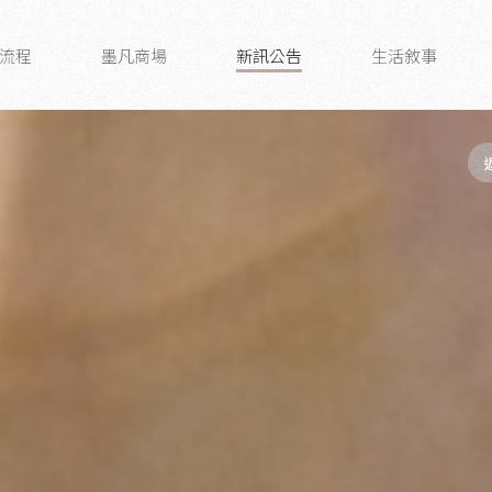
流程
墨凡商場
新訊公告
生活敘事